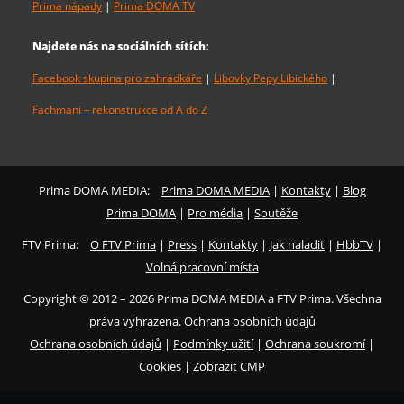
Prima nápady
|
Prima DOMA TV
Najdete nás na sociálních sítích:
Facebook skupina pro zahrádkáře
|
Libovky Pepy Libického
|
Fachmani – rekonstrukce od A do Z
Prima DOMA MEDIA:
Prima DOMA MEDIA
|
Kontakty
|
Blog
Prima DOMA
|
Pro média
|
Soutěže
FTV Prima:
O FTV Prima
|
Press
|
Kontakty
|
Jak naladit
|
HbbTV
|
Volná pracovní místa
Copyright © 2012 – 2026 Prima DOMA MEDIA a FTV Prima. Všechna
práva vyhrazena. Ochrana osobních údajů
Ochrana osobních údajů
|
Podmínky užití
|
Ochrana soukromí
|
Cookies
|
Zobrazit CMP