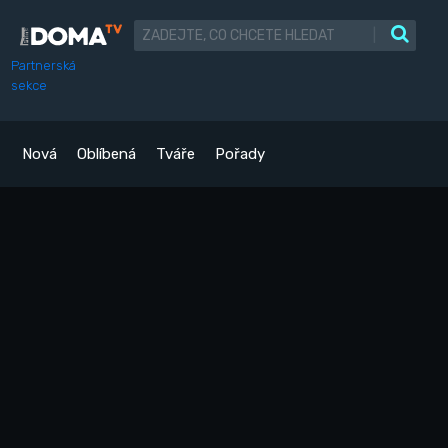
|
Partnerská
sekce
Nová
Oblíbená
Tváře
Pořady