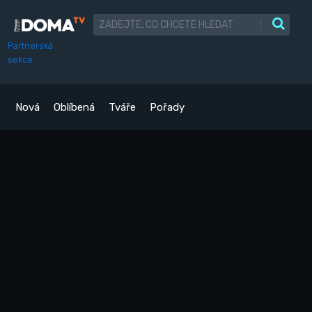
|
Partnerská
sekce
Nová
Oblíbená
Tváře
Pořady