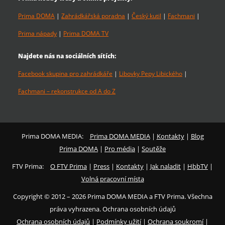
Prima DOMA
|
Zahrádkářská poradna
|
Český kutil
|
Fachmani
|
Prima nápady
|
Prima DOMA TV
Najdete nás na sociálních sítích:
Facebook skupina pro zahrádkáře
|
Libovky Pepy Libického
|
Fachmani – rekonstrukce od A do Z
Prima DOMA MEDIA:
Prima DOMA MEDIA
|
Kontakty
|
Blog
Prima DOMA
|
Pro média
|
Soutěže
FTV Prima:
O FTV Prima
|
Press
|
Kontakty
|
Jak naladit
|
HbbTV
|
Volná pracovní místa
Copyright © 2012 – 2026 Prima DOMA MEDIA a FTV Prima. Všechna
práva vyhrazena. Ochrana osobních údajů
Ochrana osobních údajů
|
Podmínky užití
|
Ochrana soukromí
|