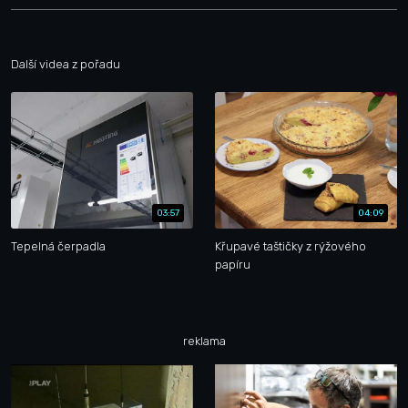
Další videa z pořadu
03:57
04:09
Tepelná čerpadla
Křupavé taštičky z rýžového
papíru
reklama