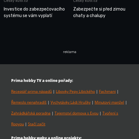
Český kutil.cz
Český kutil.cz
Investice do zabezpečovacího
Zabezpečte si před zimou
systému se vám vyplatí
chaty a chalupy
reklama
Prima hobby TV a online pořady:
Receptář prima nápadů
|
Libovky Pepy Libického
|
Fachmani
|
Řemeslo nenahradíš
|
Vychytávky Ládi Hrušky
|
Minutový manžel
|
Zahrádkářská poradna
|
Tajemství domova s Evou
|
Tvoření s
Rooyou
|
Stačí začít
Prima hobby weby a online projekty: