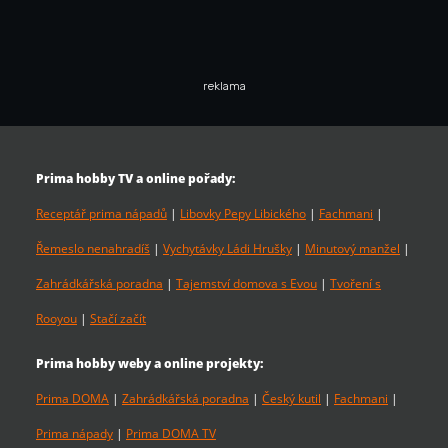
reklama
Prima hobby TV a online pořady:
Receptář prima nápadů
|
Libovky Pepy Libického
|
Fachmani
|
Řemeslo nenahradíš
|
Vychytávky Ládi Hrušky
|
Minutový manžel
|
Zahrádkářská poradna
|
Tajemství domova s Evou
|
Tvoření s
Rooyou
|
Stačí začít
Prima hobby weby a online projekty:
Prima DOMA
|
Zahrádkářská poradna
|
Český kutil
|
Fachmani
|
Prima nápady
|
Prima DOMA TV