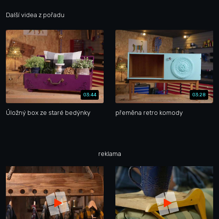
Další videa z pořadu
03:44
03:28
Úložný box ze staré bedýnky
přeměna retro komody
reklama