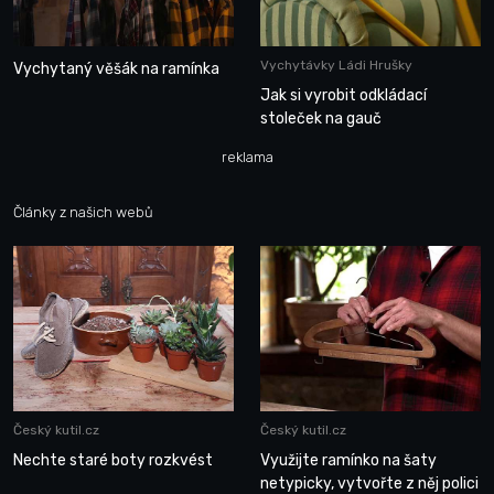
Vychytávky Ládi Hrušky
Vychytaný věšák na ramínka
Jak si vyrobit odkládací
stoleček na gauč
reklama
Články z našich webů
Český kutil.cz
Český kutil.cz
Nechte staré boty rozkvést
Využijte ramínko na šaty
netypicky, vytvořte z něj polici