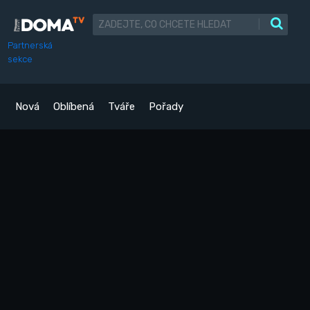
|
Partnerská
sekce
Nová
Oblíbená
Tváře
Pořady