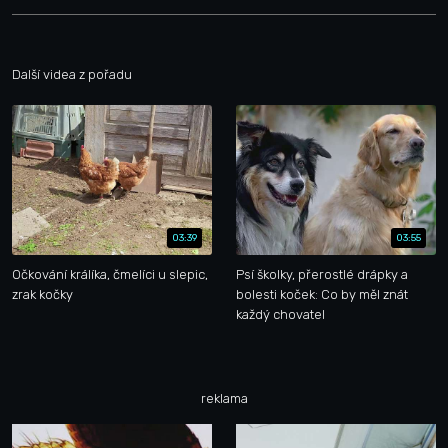
Další videa z pořadu
03:39
03:55
Očkování králíka, čmelíci u slepic,
Psí školky, přerostlé drápky a
zrak kočky
bolesti koček: Co by měl znát
každý chovatel
reklama