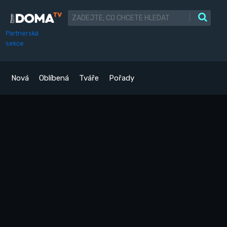
|
Partnerská
sekce
Nová
Oblíbená
Tváře
Pořady