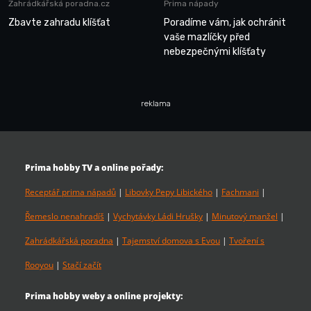
Zahrádkářská poradna.cz
Prima nápady
Zbavte zahradu klíšťat
Poradíme vám, jak ochránit
vaše mazlíčky před
nebezpečnými klíšťaty
reklama
Prima hobby TV a online pořady:
Receptář prima nápadů
|
Libovky Pepy Libického
|
Fachmani
|
Řemeslo nenahradíš
|
Vychytávky Ládi Hrušky
|
Minutový manžel
|
Zahrádkářská poradna
|
Tajemství domova s Evou
|
Tvoření s
Rooyou
|
Stačí začít
Prima hobby weby a online projekty: