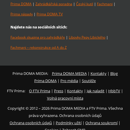
Prima DOMA
|
Zahrádkářská poradna
|
Český kutil
|
Fachmani
|
Prima nápady
|
Prima DOMA TV
Najdete nás na sociálních sítích:
Facebook skupina pro zahrádkáře
|
Libovky Pepy Libického
|
Fachmani – rekonstrukce od A do Z
Prima DOMA MEDIA:
Prima DOMA MEDIA
|
Kontakty
|
Blog
Prima DOMA
|
Pro média
|
Soutěže
FTV Prima:
O FTV Prima
|
Press
|
Kontakty
|
Jak naladit
|
HbbTV
|
Volná pracovní místa
Copyright © 2012 – 2026 Prima DOMA MEDIA a FTV Prima. Všechna
práva vyhrazena. Ochrana osobních údajů
Ochrana osobních údajů
|
Podmínky užití
|
Ochrana soukromí
|