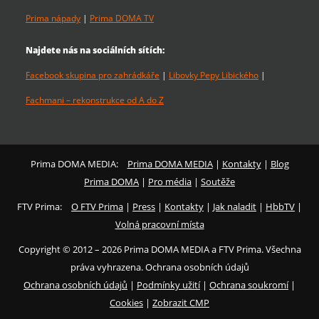
Prima nápady
|
Prima DOMA TV
Najdete nás na sociálních sítích:
Facebook skupina pro zahrádkáře
|
Libovky Pepy Libického
|
Fachmani – rekonstrukce od A do Z
Prima DOMA MEDIA:
Prima DOMA MEDIA
|
Kontakty
|
Blog
Prima DOMA
|
Pro média
|
Soutěže
FTV Prima:
O FTV Prima
|
Press
|
Kontakty
|
Jak naladit
|
HbbTV
|
Volná pracovní místa
Copyright © 2012 – 2026 Prima DOMA MEDIA a FTV Prima. Všechna
práva vyhrazena. Ochrana osobních údajů
Ochrana osobních údajů
|
Podmínky užití
|
Ochrana soukromí
|
Cookies
|
Zobrazit CMP