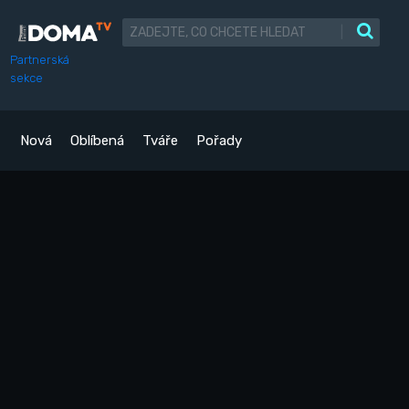
|
Partnerská
sekce
Nová
Oblíbená
Tváře
Pořady