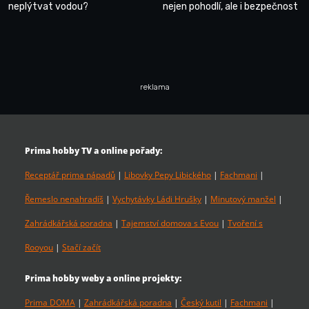
neplýtvat vodou?
nejen pohodlí, ale i bezpečnost
reklama
Prima hobby TV a online pořady:
Receptář prima nápadů
|
Libovky Pepy Libického
|
Fachmani
|
Řemeslo nenahradíš
|
Vychytávky Ládi Hrušky
|
Minutový manžel
|
Zahrádkářská poradna
|
Tajemství domova s Evou
|
Tvoření s
Rooyou
|
Stačí začít
Prima hobby weby a online projekty:
Prima DOMA
|
Zahrádkářská poradna
|
Český kutil
|
Fachmani
|