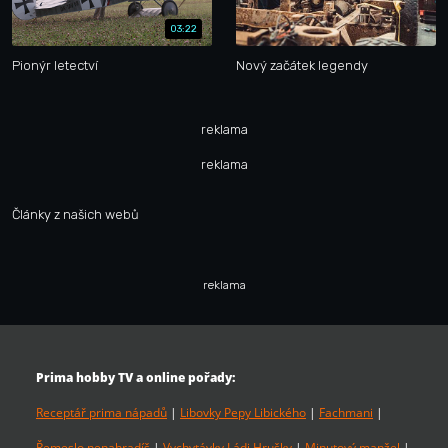
03:22
Pionýr letectví
Nový začátek legendy
reklama
reklama
Články z našich webů
reklama
Prima hobby TV a online pořady:
Receptář prima nápadů
|
Libovky Pepy Libického
|
Fachmani
|
Řemeslo nenahradíš
|
Vychytávky Ládi Hrušky
|
Minutový manžel
|