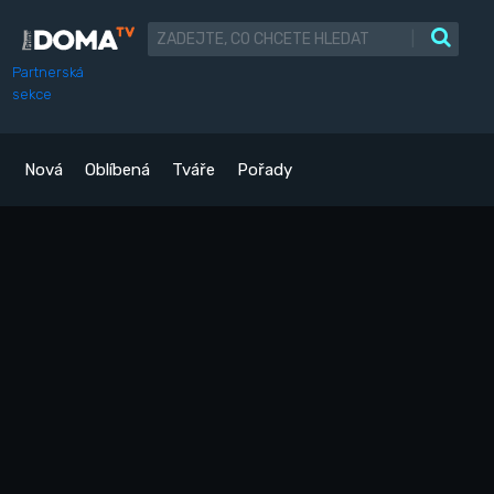
|
Partnerská
sekce
Nová
Oblíbená
Tváře
Pořady