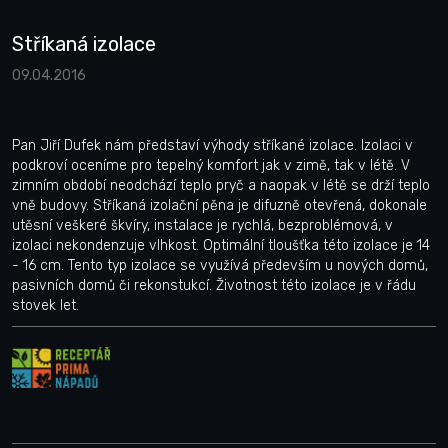
Stříkaná izolace
09.04.2016
Pan Jiří Dufek nám představí výhody stříkané izolace. Izolaci v
podkroví oceníme pro tepelný komfort jak v zimě, tak v létě. V
zimním období neodchází teplo pryč a naopak v létě se drží teplo
vně budovy. Stříkaná izolační pěna je difuzně otevřená, dokonale
utěsní veškeré škvíry, instalace je rychlá, bezproblémová, v
izolaci nekondenzuje vlhkost. Optimální tloušťka této izolace je 14
- 16 cm. Tento typ izolace se využívá především u nových domů,
pasivních domů či rekonstukcí. Životnost této izolace je v řádu
stovek let.