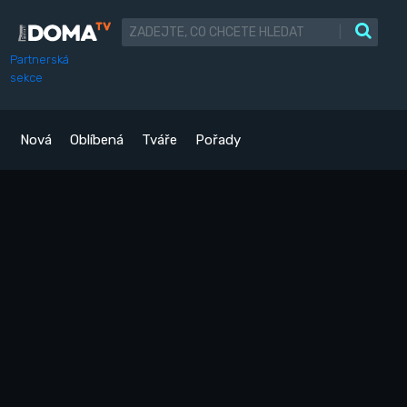
|
Partnerská
sekce
Nová
Oblíbená
Tváře
Pořady