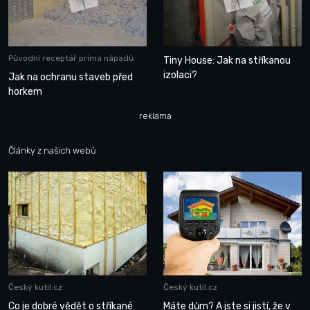
Původní receptář prima nápadů
Tiny House: Jak na stříkanou
izolaci?
Jak na ochranu staveb před
horkem
reklama
Články z našich webů
Český kutil.cz
Český kutil.cz
Co je dobré vědět o stříkané
Máte dům? A jste si jistí, že v