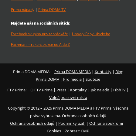
Prima nápady
|
Prima DOMA TV
Najdete nás na sociálních sítích:
Facebook skupina pro zahrádkáře
|
Libovky Pepy Libického
|
Fachmani – rekonstrukce od A do Z
Prima DOMA MEDIA:
Prima DOMA MEDIA
|
Kontakty
|
Blog
Prima DOMA
|
Pro média
|
Soutěže
FTV Prima:
O FTV Prima
|
Press
|
Kontakty
|
Jak naladit
|
HbbTV
|
Volná pracovní místa
Copyright © 2012 – 2026 Prima DOMA MEDIA a FTV Prima. Všechna
práva vyhrazena. Ochrana osobních údajů
Ochrana osobních údajů
|
Podmínky užití
|
Ochrana soukromí
|
Cookies
|
Zobrazit CMP