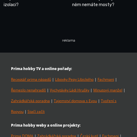
izolaci?
něm nemáte mosty?
reklama
Prima hobby TV a online pořady:
Receptář prima nápadů
|
Libovky Pepy Libického
|
Fachmani
|
Řemeslo nenahradíš
|
Vychytávky Ládi Hrušky
|
Minutový manžel
|
Zahrádkářská poradna
|
Tajemství domova s Evou
|
Tvoření s
Rooyou
|
Stačí začít
Prima hobby weby a online projekty:
Prima DOMA
|
Zahrádkářská poradna
|
Český kutil
|
Fachmani
|