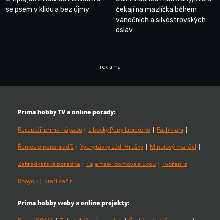
se psem v klidu a bez újmy
čekají na mazlíčka během
vánočních a silvestrovských
oslav
reklama
Prima hobby TV a online pořady:
Receptář prima nápadů
|
Libovky Pepy Libického
|
Fachmani
|
Řemeslo nenahradíš
|
Vychytávky Ládi Hrušky
|
Minutový manžel
|
Zahrádkářská poradna
|
Tajemství domova s Evou
|
Tvoření s
Rooyou
|
Stačí začít
Prima hobby weby a online projekty: