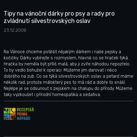
Tipy na vánoční dárky pro psy a rady pro
zvládnutí silvestrovských oslav
23.12.2008
Na Vánoce chceme potěšit nějakým dárkem i naše pejsky a
kočičky. Dárky vybírejte s rozmyslem, hlavně co se hraček týká.
Hračka by neměla být příliš malá, aby ji zvíře náhodou nepozřelo.
To by vedlo bohužel k operaci. Můžeme jim darovat i něco
dobrého na zub. Co se týká silvestrovských oslav a petard máme
několik rad, protože málokterý pes to má rád a dobře to snáší.
Nejlépe je se odsunout s pejskem na chalupu do přírody. Můžeme
taky vyzkoušet i přírodní homeopatika a sedativa.