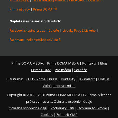
Prima DOMA
|
Zahrádkářská poradna
|
Český kutil
|
Fachmani
|
Prima nápady
|
Prima DOMA TV
Najdete nás na sociálních sítích:
Facebook skupina pro zahrádkáře
|
Libovky Pepy Libického
|
Fachmani – rekonstrukce od A do Z
Prima DOMA MEDIA:
Prima DOMA MEDIA
|
Kontakty
|
Blog
Prima DOMA
|
Pro média
|
Soutěže
FTV Prima:
O FTV Prima
|
Press
|
Kontakty
|
Jak naladit
|
HbbTV
|
Volná pracovní místa
Copyright © 2012 – 2026 Prima DOMA MEDIA a FTV Prima. Všechna
práva vyhrazena. Ochrana osobních údajů
Ochrana osobních údajů
|
Podmínky užití
|
Ochrana soukromí
|
Cookies
|
Zobrazit CMP