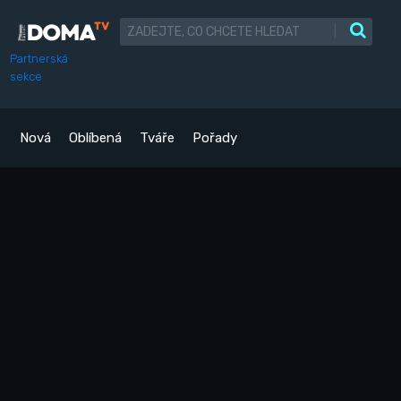
|
Partnerská
sekce
Nová
Oblíbená
Tváře
Pořady