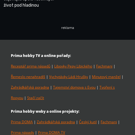
život pod hladinou
reklama
Prima hobby TV a online pořady:
Receptář prima nápadů
|
Libovky Pepy Libického
|
Fachmani
|
Řemeslo nenahradíš
|
Vychytávky Ládi Hrušky
|
Minutový manžel
|
Zahrádkářská poradna
|
Tajemství domova s Evou
|
Tvoření s
Rooyou
|
Stačí začít
Prima hobby weby a online projekty:
Prima DOMA
|
Zahrádkářská poradna
|
Český kutil
|
Fachmani
|
Prima nápady
|
Prima DOMA TV