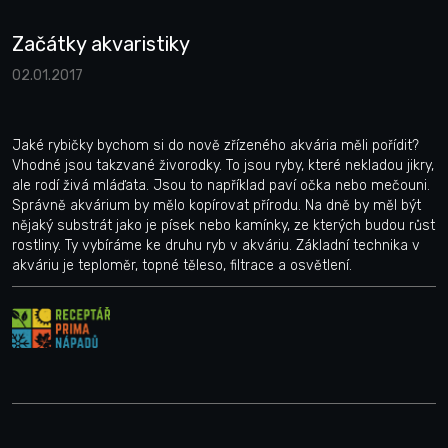
Začátky akvaristiky
02.01.2017
Jaké rybičky bychom si do nově zřízeného akvária měli pořídit?
Vhodné jsou takzvané živorodky. To jsou ryby, které nekladou jikry,
ale rodí živá mláďata. Jsou to například paví očka nebo mečouni.
Správně akvárium by mělo kopírovat přírodu. Na dně by měl být
nějaký substrát jako je písek nebo kamínky, ze kterých budou růst
rostliny. Ty vybíráme ke druhu ryb v akváriu. Základní technika v
akváriu je teploměr, topné těleso, filtrace a osvětlení.