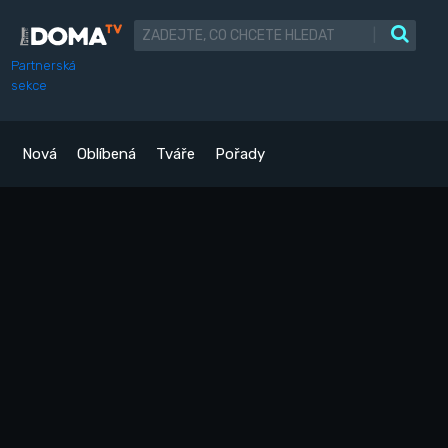
|
Partnerská
sekce
Nová
Oblíbená
Tváře
Pořady