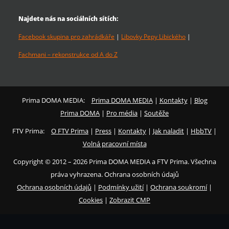
Najdete nás na sociálních sítích:
Facebook skupina pro zahrádkáře
|
Libovky Pepy Libického
|
Fachmani – rekonstrukce od A do Z
Prima DOMA MEDIA:
Prima DOMA MEDIA
|
Kontakty
|
Blog
Prima DOMA
|
Pro média
|
Soutěže
FTV Prima:
O FTV Prima
|
Press
|
Kontakty
|
Jak naladit
|
HbbTV
|
Volná pracovní místa
Copyright © 2012 – 2026 Prima DOMA MEDIA a FTV Prima. Všechna
práva vyhrazena. Ochrana osobních údajů
Ochrana osobních údajů
|
Podmínky užití
|
Ochrana soukromí
|
Cookies
|
Zobrazit CMP