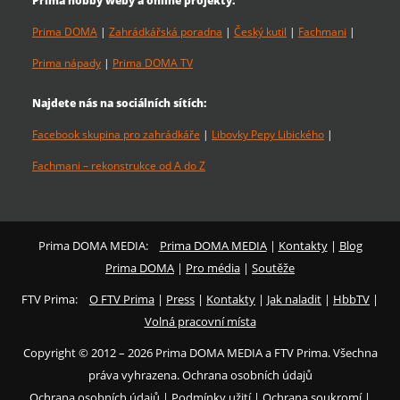
Prima hobby weby a online projekty:
Prima DOMA
|
Zahrádkářská poradna
|
Český kutil
|
Fachmani
|
Prima nápady
|
Prima DOMA TV
Najdete nás na sociálních sítích:
Facebook skupina pro zahrádkáře
|
Libovky Pepy Libického
|
Fachmani – rekonstrukce od A do Z
Prima DOMA MEDIA:
Prima DOMA MEDIA
|
Kontakty
|
Blog
Prima DOMA
|
Pro média
|
Soutěže
FTV Prima:
O FTV Prima
|
Press
|
Kontakty
|
Jak naladit
|
HbbTV
|
Volná pracovní místa
Copyright © 2012 – 2026 Prima DOMA MEDIA a FTV Prima. Všechna
práva vyhrazena. Ochrana osobních údajů
Ochrana osobních údajů
|
Podmínky užití
|
Ochrana soukromí
|