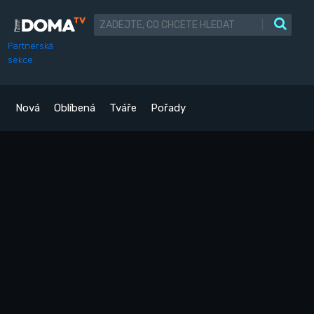
|
Partnerská
sekce
Nová
Oblíbená
Tváře
Pořady