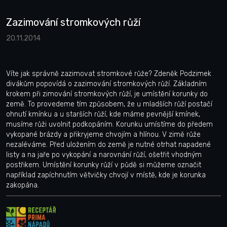
Zazimování stromkových růží
20.11.2014
Víte jak správně zazimovat stromkové růže? Zdeněk Podzimek
divákům popovídá o zazimování stromkových růží. Základním
krokem při zimování stromkových růží, je umístění korunky do
země. To provedeme tím způsobem, že u mladších růží postačí
ohnutí kmínku a u starších růží, kde máme pevnější kmínek,
musíme růži uvolnit podkopáním. Korunku umístíme do předem
vykopané brázdy a přikryjeme chvojím a hlínou. V zimě růže
nezaléváme. Před uložením do země je nutné otrhat napadené
listy a na jaře po vykopání a narovnání růží, ošetřit vhodným
postřikem. Umístění korunky růží v půdě si můžeme označit
například zapíchnutím větvičky chvojí v místě, kde je korunka
zakopána.