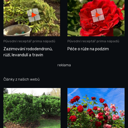
Původní receptář prima nápadů
Původní receptář prima nápadů
Zazimování rododendronů,
Péče o růže na podzim
růží, levandulí a travin
reklama
Články z našich webů