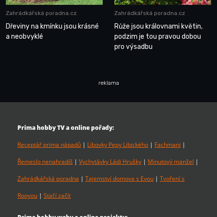
Zahrádkářská poradna.cz
Zahrádkářská poradna.cz
Dřeviny na kmínku jsou krásné
Růže jsou královnami květin,
a neobvyklé
podzim je tou pravou dobou
pro výsadbu
reklama
Prima hobby TV a online pořady:
Receptář prima nápadů
|
Libovky Pepy Libického
|
Fachmani
|
Řemeslo nenahradíš
|
Vychytávky Ládi Hrušky
|
Minutový manžel
|
Zahrádkářská poradna
|
Tajemství domova s Evou
|
Tvoření s
Rooyou
|
Stačí začít