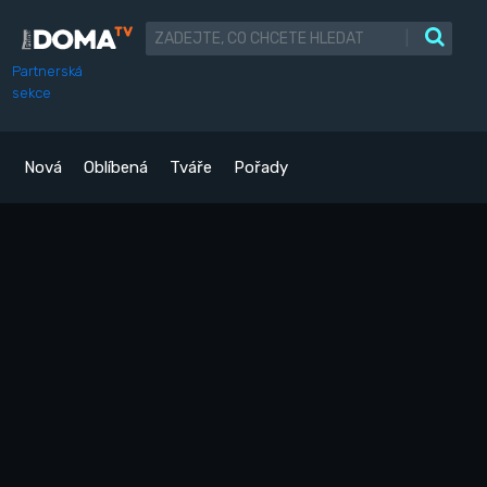
|
Partnerská
sekce
Nová
Oblíbená
Tváře
Pořady