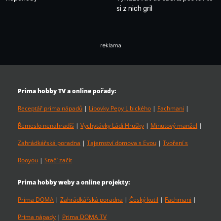
si z nich gril
reklama
Prima hobby TV a online pořady:
Receptář prima nápadů
|
Libovky Pepy Libického
|
Fachmani
|
Řemeslo nenahradíš
|
Vychytávky Ládi Hrušky
|
Minutový manžel
|
Zahrádkářská poradna
|
Tajemství domova s Evou
|
Tvoření s
Rooyou
|
Stačí začít
Prima hobby weby a online projekty:
Prima DOMA
|
Zahrádkářská poradna
|
Český kutil
|
Fachmani
|
Prima nápady
|
Prima DOMA TV