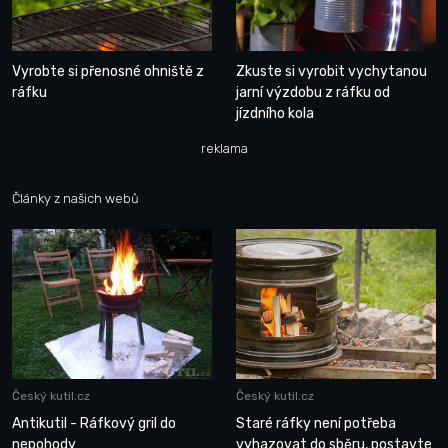
Vyrobte si přenosné ohniště z
Zkuste si vyrobit vychytanou
ráfku
jarní výzdobu z ráfku od
jízdního kola
reklama
Články z našich webů
Český kutil.cz
Český kutil.cz
Antikutil - Ráfkový gril do
Staré ráfky není potřeba
nepohody
vyhazovat do sběru, postavte