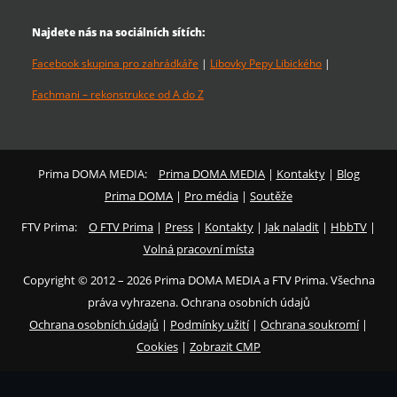
Najdete nás na sociálních sítích:
Facebook skupina pro zahrádkáře
|
Libovky Pepy Libického
|
Fachmani – rekonstrukce od A do Z
Prima DOMA MEDIA:
Prima DOMA MEDIA
|
Kontakty
|
Blog
Prima DOMA
|
Pro média
|
Soutěže
FTV Prima:
O FTV Prima
|
Press
|
Kontakty
|
Jak naladit
|
HbbTV
|
Volná pracovní místa
Copyright © 2012 – 2026 Prima DOMA MEDIA a FTV Prima. Všechna
práva vyhrazena. Ochrana osobních údajů
Ochrana osobních údajů
|
Podmínky užití
|
Ochrana soukromí
|
Cookies
|
Zobrazit CMP