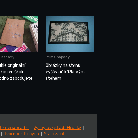
a nápady
Prima nápady
hle originální
Obrázky na stěnu,
vkou ve škole
vyšívané křížkovým
odně zabodujete
stehem
lo nenahradíš
|
Vychytávky Ládi Hrušky
|
|
Tvoření s Rooyou
|
Stačí začít