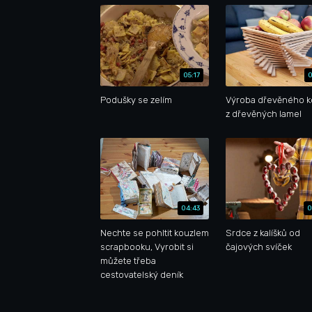
05:17
0
Podušky se zelím
Výroba dřevěného k
z dřevěných lamel
04:43
0
Nechte se pohltit kouzlem
Srdce z kalíšků od
scrapbooku, Vyrobit si
čajových svíček
můžete třeba
cestovatelský deník