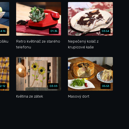
4:16
01:35
03:54
ošíku
Retro květináč ze starého
Nepečený koláč z
telefonu
krupicové kaše
2:12
03:03
05:53
Květina ze zátek
Masový dort