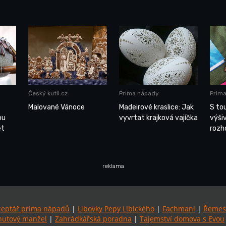
Český kutil.cz
Prima nápady
Prim
Malované Vánoce
Madeirové kraslice: Jak
S tou
ou
vyvrtat krajková vajíčka
výši
ět
rozh
reklama
ceptář prima nápadů
|
Libovky Pepy Libického
|
Fachmani
|
Řemes
utový manžel
|
Zahrádkářská poradna
|
Tajemství domova s Evou