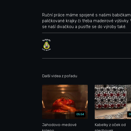
Ruční práce máme spojené s našimi babičkami. 
paličkované krajky či třeba madeirové výšivky. 
se naší divačkou a pusťte se do výroby také.
Další videa z pořadu
05:54
0
Jahodovo-medové
Kabelky z oček od
koleno
plechovek