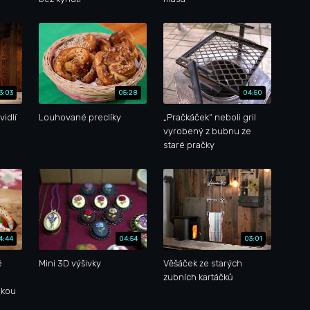
3:03
05:28
04:50
vidlí
Louhované preclíky
„Pračkáček“ neboli gril
vyrobený z bubnu ze
staré pračky
4:44
04:54
03:01
é
Mini 3D výšivky
Věšáček ze starých
zubních kartáčků
nkou