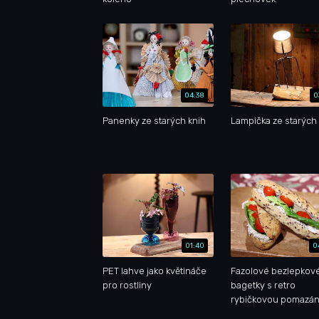
04:38
0
Panenky ze starých knih
Lampička ze starých 
01:40
0
PET lahve jako květináče
Fazolové bezlepkov
pro rostliny
bagetky s retro
rybičkovou pomazá