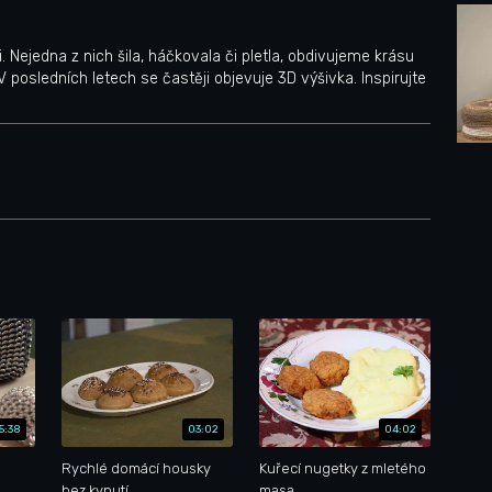
Nejedna z nich šila, háčkovala či pletla, obdivujeme krásu
V posledních letech se častěji objevuje 3D výšivka. Inspirujte
5:38
03:02
04:02
Rychlé domácí housky
Kuřecí nugetky z mletého
bez kynutí
masa