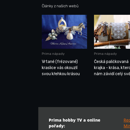
Články z našich webů
Prima nápady
Prima nápady
Vrtané (frézované)
Česká paličkovaná
kraslice vás okouzlí
krajka - krása, kter
svou křehkou krásou
nám závidí celý sv
Prima hobby TV a online
Re
pořady:
Min