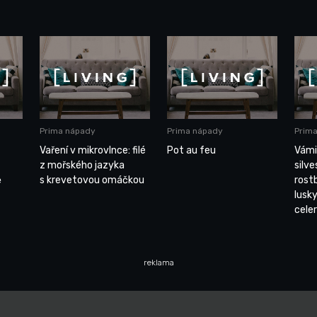
Prima nápady
Prima nápady
Prim
Vaření v mikrovlnce: filé
Pot au feu
Vámi
z mořského jazyka
silv
ě
s krevetovou omáčkou
rost
lusk
cele
reklama