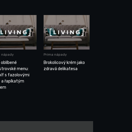
a nápady
Prima nápady
 oblíbené
Brokolicový krém jako
estrovské menu:
zdravá delikatesa
bíf s fazolovými
y a řapíkatým
rem