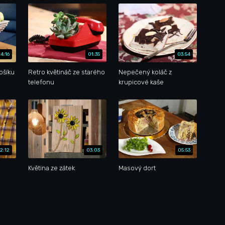
4:16
01:35
03:54
ošíku
Retro květináč ze starého
Nepečený koláč z
telefonu
krupicové kaše
2:12
03:03
05:53
Květina ze zátek
Masový dort