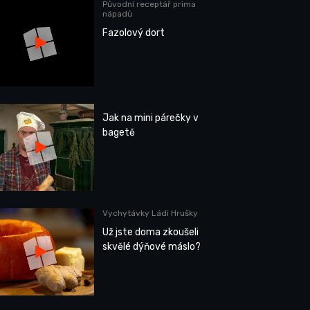
Původní receptář prima
nápadů
Fazolový dort
Jak na mini párečky v
bagetě
Vychytávky Ládi Hrušky
Už jste doma zkoušeli
skvělé dýňové máslo?