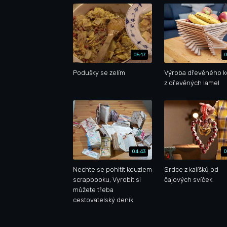
05:17
0
Podušky se zelím
Výroba dřevěného k
z dřevěných lamel
04:43
0
Nechte se pohltit kouzlem
Srdce z kalíšků od
scrapbooku, Vyrobit si
čajových svíček
můžete třeba
cestovatelský deník