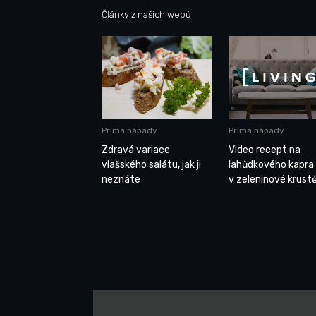
Články z našich webů
Prima nápady
Prima nápady
Zdravá variace
Video recept na
vlašského salátu, jak ji
lahůdkového kapra
neznáte
v zeleninové krust