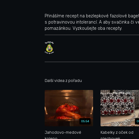
Přinášíme recept na bezlepkové fazolové bagety
s potravinovou intolerancí. A aby svačinka či
pomazánkou. Vyzkoušejte oba recepty.
Další videa z pořadu
05:54
0
Jahodovo-medové
Kabelky z oček od
koleno
plechovek