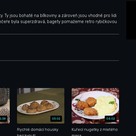
. Ty jsou bohaté na bílkoviny a zároveň jsou vhodné pro lidi
 večeře byla superzdravá, bagety pomažeme retro rybičkovou
5:38
03:02
04:02
Rychlé domácí housky
Kuřecí nugetky z mletého
bez kynutí
masa