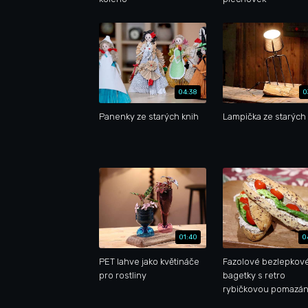
04:38
0
Panenky ze starých knih
Lampička ze starých 
01:40
0
PET lahve jako květináče
Fazolové bezlepkov
pro rostliny
bagetky s retro
rybičkovou pomazá