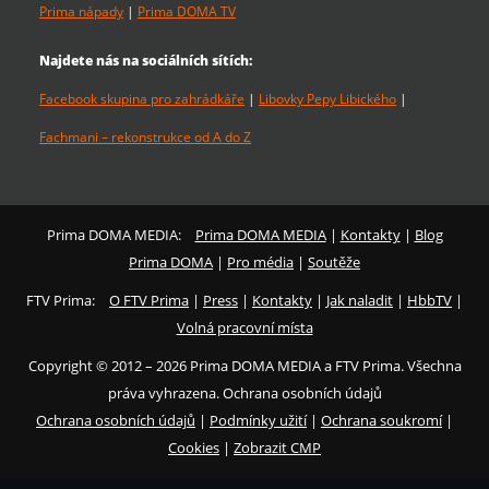
Prima nápady
|
Prima DOMA TV
Najdete nás na sociálních sítích:
Facebook skupina pro zahrádkáře
|
Libovky Pepy Libického
|
Fachmani – rekonstrukce od A do Z
Prima DOMA MEDIA:
Prima DOMA MEDIA
|
Kontakty
|
Blog
Prima DOMA
|
Pro média
|
Soutěže
FTV Prima:
O FTV Prima
|
Press
|
Kontakty
|
Jak naladit
|
HbbTV
|
Volná pracovní místa
Copyright © 2012 – 2026 Prima DOMA MEDIA a FTV Prima. Všechna
práva vyhrazena. Ochrana osobních údajů
Ochrana osobních údajů
|
Podmínky užití
|
Ochrana soukromí
|
Cookies
|
Zobrazit CMP