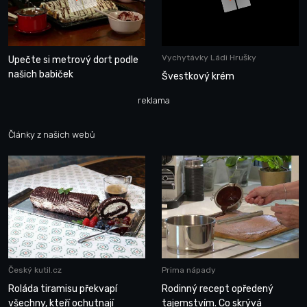
Vychytávky Ládi Hrušky
Upečte si metrový dort podle
našich babiček
Švestkový krém
reklama
Články z našich webů
Český kutil.cz
Prima nápady
Roláda tiramisu překvapí
Rodinný recept opředený
všechny, kteří ochutnají
tajemstvím. Co skrývá