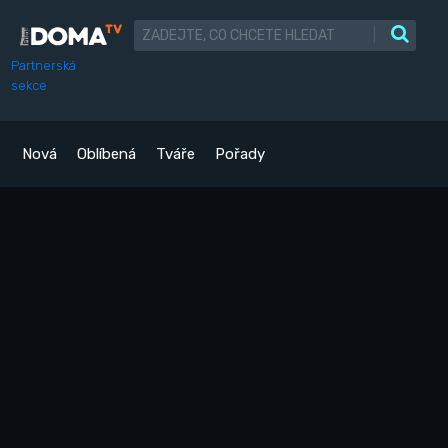
|
Partnerská
sekce
Nová
Oblíbená
Tváře
Pořady