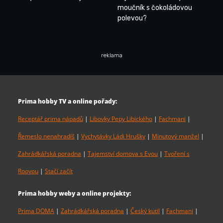
moučník s čokoládovou
polevou?
reklama
Prima hobby TV a online pořady:
Receptář prima nápadů
|
Libovky Pepy Libického
|
Fachmani
|
Řemeslo nenahradíš
|
Vychytávky Ládi Hrušky
|
Minutový manžel
|
Zahrádkářská poradna
|
Tajemství domova s Evou
|
Tvoření s
Rooyou
|
Stačí začít
Prima hobby weby a online projekty:
Prima DOMA
|
Zahrádkářská poradna
|
Český kutil
|
Fachmani
|