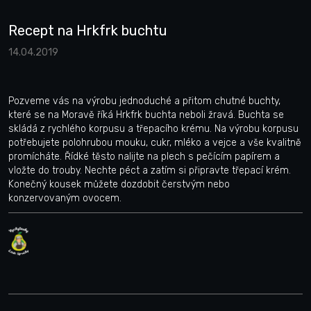
Recept na Hrkfrk buchtu
14.04.2019
Pozveme vás na výrobu jednoduché a přitom chutné buchty,
které se na Moravě říká Hrkfrk buchta neboli žravá. Buchta se
skládá z rychlého korpusu a třepacího krému. Na výrobu korpusu
potřebujete polohrubou mouku, cukr, mléko a vejce a vše kvalitně
promícháte. Řídké těsto nalijte na plech s pečícím papírem a
vložte do trouby. Nechte péct a zatím si připravte třepací krém.
Konečný kousek můžete dozdobit čerstvým nebo
konzervovaným ovocem.