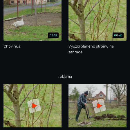
02:52
00:46
Chov hus
Využití planého stromu na
zahradě
reklama