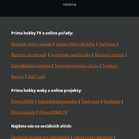
reklama
Prima hobby TV a online pořady:
Receptář prima nápadů
|
Libovky Pepy Libického
|
Fachmani
|
Řemeslo nenahradíš
|
Vychytávky Ládi Hrušky
|
Minutový manžel
|
Zahrádkářská poradna
|
Tajemství domova s Evou
|
Tvoření s
Rooyou
|
Stačí začít
Prima hobby weby a online projekty:
Prima DOMA
|
Zahrádkářská poradna
|
Český kutil
|
Fachmani
|
Prima nápady
|
Prima DOMA TV
Najdete nás na sociálních sítích:
Facebook skupina pro zahrádkáře
|
Libovky Pepy Libického
|