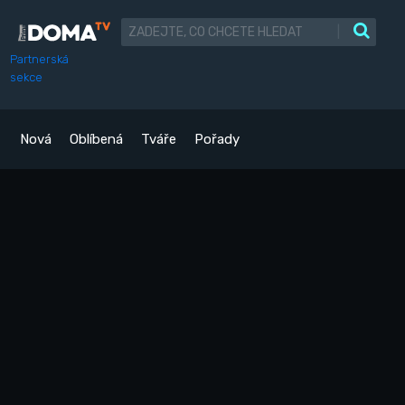
|
Partnerská
sekce
Nová
Oblíbená
Tváře
Pořady