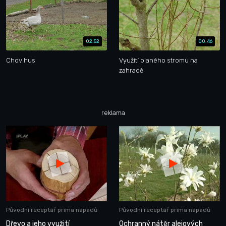
02:52
00:46
Chov hus
Využití planého stromu na
zahradě
reklama
Původní receptář prima nápadů
Původní receptář prima nápadů
Dřevo a jeho využití
Ochranný nátěr alejových