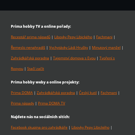
Prima hobby TV a online pořady:
Receptář prima nápadů
|
Libovky Pepy Libického
|
Fachmani
|
Řemeslo nenahradíš
|
Vychytávky Ládi Hrušky
|
Minutový manžel
|
Zahrádkářská poradna
|
Tajemství domova s Evou
|
Tvoření s
Rooyou
|
Stačí začít
Prima hobby weby a online projekty:
Prima DOMA
|
Zahrádkářská poradna
|
Český kutil
|
Fachmani
|
Prima nápady
|
Prima DOMA TV
Najdete nás na sociálních sítích:
Facebook skupina pro zahrádkáře
|
Libovky Pepy Libického
|