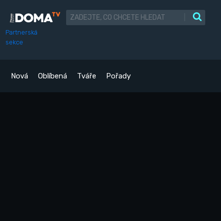
|
Partnerská
sekce
Nová
Oblíbená
Tváře
Pořady