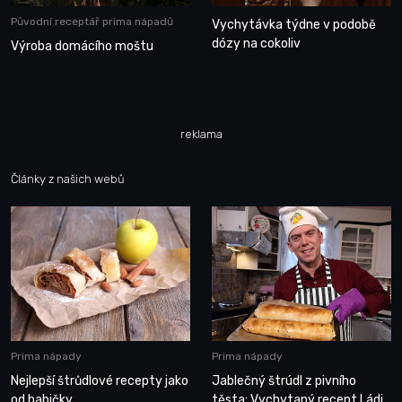
Původní receptář prima nápadů
Vychytávka týdne v podobě
dózy na cokoliv
Výroba domácího moštu
reklama
Články z našich webů
Prima nápady
Prima nápady
Nejlepší štrůdlové recepty jako
Jablečný štrúdl z pivního
od babičky
těsta: Vychytaný recept Ládi