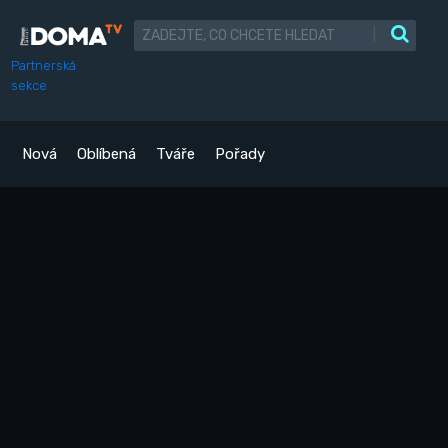
|
Partnerská
sekce
Nová
Oblíbená
Tváře
Pořady