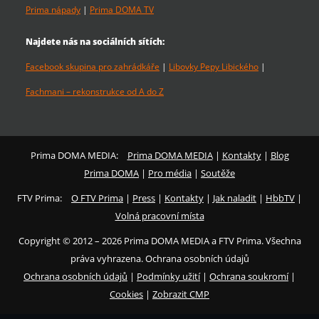
Prima nápady
|
Prima DOMA TV
Najdete nás na sociálních sítích:
Facebook skupina pro zahrádkáře
|
Libovky Pepy Libického
|
Fachmani – rekonstrukce od A do Z
Prima DOMA MEDIA:
Prima DOMA MEDIA
|
Kontakty
|
Blog
Prima DOMA
|
Pro média
|
Soutěže
FTV Prima:
O FTV Prima
|
Press
|
Kontakty
|
Jak naladit
|
HbbTV
|
Volná pracovní místa
Copyright © 2012 – 2026 Prima DOMA MEDIA a FTV Prima. Všechna
práva vyhrazena. Ochrana osobních údajů
Ochrana osobních údajů
|
Podmínky užití
|
Ochrana soukromí
|
Cookies
|
Zobrazit CMP