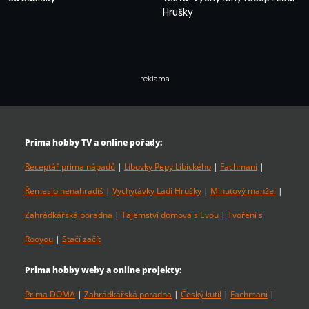
Hrušky
reklama
Prima hobby TV a online pořady:
Receptář prima nápadů
|
Libovky Pepy Libického
|
Fachmani
|
Řemeslo nenahradíš
|
Vychytávky Ládi Hrušky
|
Minutový manžel
|
Zahrádkářská poradna
|
Tajemství domova s Evou
|
Tvoření s
Rooyou
|
Stačí začít
Prima hobby weby a online projekty:
Prima DOMA
|
Zahrádkářská poradna
|
Český kutil
|
Fachmani
|