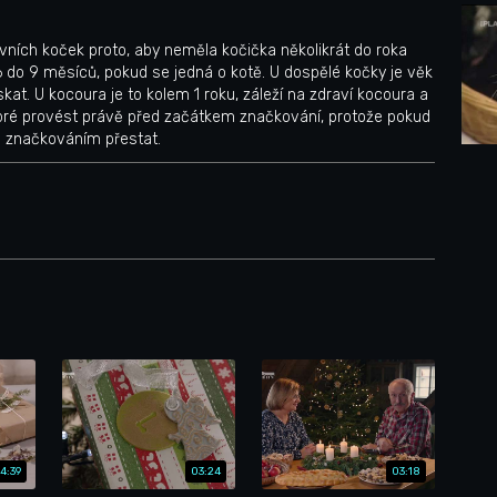
ních koček proto, aby neměla kočička několikrát do roka
6 do 9 měsíců, pokud se jedná o kotě. U dospělé kočky je věk
at. U kocoura je to kolem 1 roku, záleží na zdraví kocoura a
obré provést právě před začátkem značkování, protože pokud
m značkováním přestat.
4:39
03:24
03:18