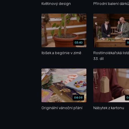
Květinový design
Přírodní balení dárk
03:40
0
Ibišek a begónie v zimě
Rostlinolékařská list
33. díl
04:08
0
Originální vánoční přání
Nábytek z kartonu