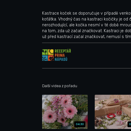
Kastrace koček se doporučuje v případě venkov
koťátka. Vhodný čas na kastraci kočičky je od 
nerozhodující, ale kočka nesmí v té době mrousk
na tom, zda už začal značkovat. Kastraci je d
už před kastrací začal značkovat, nemusí s tí
Další videa z pořadu
04:30
0