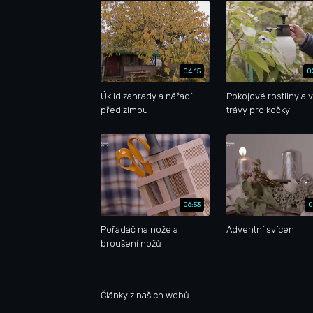
04:15
0
Úklid zahrady a nářadí
Pokojové rostliny a 
před zimou
trávy pro kočky
06:53
0
Pořadač na nože a
Adventní svícen
broušení nožů
Články z našich webů