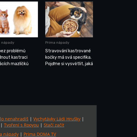
a nápady
Prima nápady
bez problémů
Stravování kastrované
dnout kastraci
kočky má svá specifika.
cích mazlíčků
Pojďme si vysvětlit, jaká
lo nenahradíš
|
Vychytávky Ládi Hrušky
|
|
Tvoření s Rooyou
|
Stačí začít
a nápady
|
Prima DOMA TV