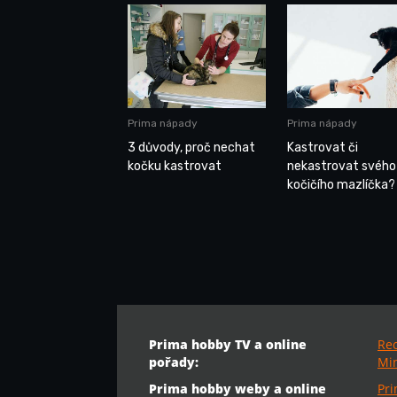
Prima nápady
Prima nápady
3 důvody, proč nechat
Kastrovat či
kočku kastrovat
nekastrovat svého
kočičího mazlíčka?
Prima hobby TV a online
Re
pořady:
Min
Prima hobby weby a online
Pr