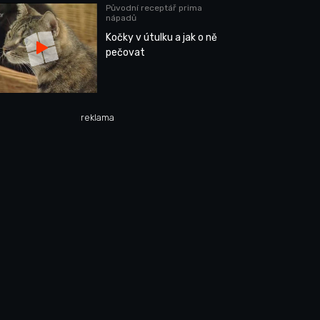
Původní receptář prima
nápadů
Kočky v útulku a jak o ně
pečovat
reklama