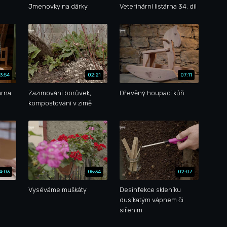
ů
Jmenovky na dárky
Veterinární listárna 34. díl
3:54
02:21
07:11
árna
Zazimování borůvek,
Dřevěný houpací kůň
kompostování v zimě
4:03
05:34
02:07
Vyséváme muškáty
Desinfekce skleníku
dusíkatým vápnem či
sířením