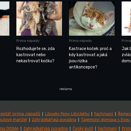
Prima nápady
Prima nápady
Prim
Rozhodujete se, zda
Kastrace koček: proč a
Jak 
kastrovat nebo
kdy kastrovat a jaká
zvlá
nekastrovat kočku?
jsou rizika
domá
antikoncepce?
reklama
ceptář prima nápadů
|
Libovky Pepy Libického
|
Fachmani
|
Řemes
utový manžel
|
Zahrádkářská poradna
|
Tajemství domova s Evou
ima DOMA
|
Zahrádkářská poradna
|
Český kutil
|
Fachmani
|
Prim