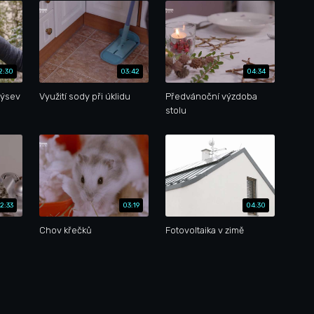
2:30
03:42
04:34
výsev
Využití sody při úklidu
Předvánoční výzdoba
stolu
2:33
03:19
04:30
Chov křečků
Fotovoltaika v zimě