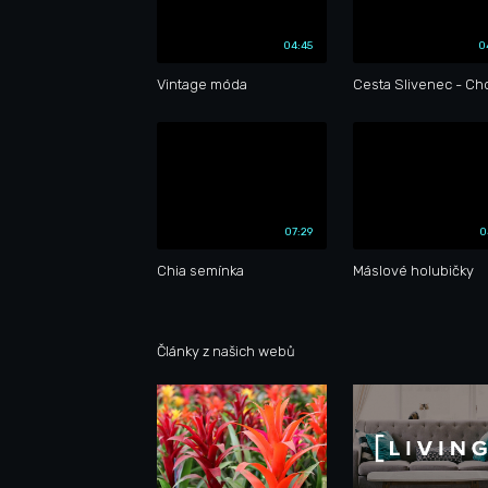
04:45
0
Vintage móda
Cesta Slivenec - Ch
07:29
0
Chia semínka
Máslové holubičky
Články z našich webů