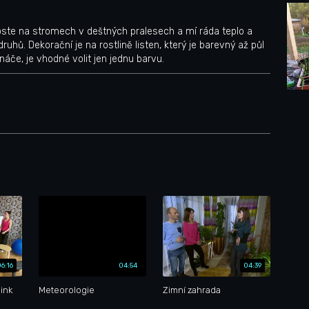
Roste na stromech v deštných pralesech a mí ráda teplo a
druhů. Dekorační je na rostlině listen, který je barevný až půl
náče, je vhodné volit jen jednu barvu.
06:16
04:54
04:39
ink
Meteorologie
Zimní zahrada