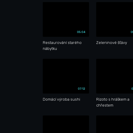
05:04
0
Restaurování starého
Zeleninové šťávy
nábytku
07:12
0
Domácí výroba sushi
Rizoto s hráškem a
chřestem