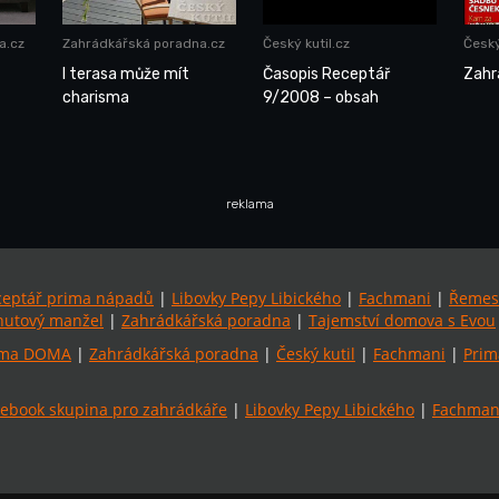
a.cz
Zahrádkářská poradna.cz
Český kutil.cz
Český
I terasa může mít
Časopis Receptář
Zahr
charisma
9/2008 – obsah
reklama
ceptář prima nápadů
|
Libovky Pepy Libického
|
Fachmani
|
Řemes
utový manžel
|
Zahrádkářská poradna
|
Tajemství domova s Evou
ima DOMA
|
Zahrádkářská poradna
|
Český kutil
|
Fachmani
|
Prim
ebook skupina pro zahrádkáře
|
Libovky Pepy Libického
|
Fachmani