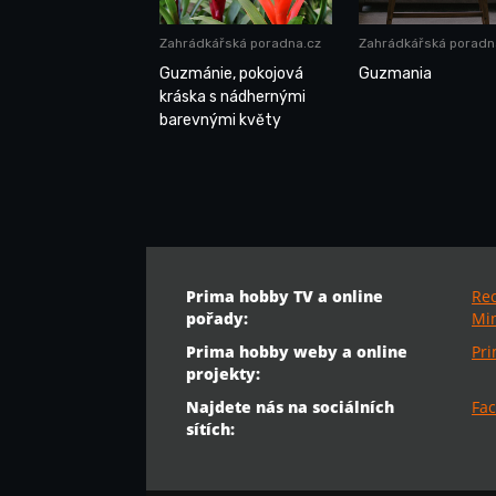
Zahrádkářská poradna.cz
Zahrádkářská poradn
Guzmánie, pokojová
Guzmania
kráska s nádhernými
barevnými květy
Prima hobby TV a online
Re
pořady:
Min
Prima hobby weby a online
Pr
projekty:
Najdete nás na sociálních
Fac
sítích: