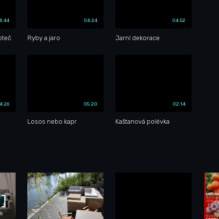
4:44
04:24
04:52
oteč
Ryby a jaro
Jarní dekorace
4:26
05:20
02:14
Losos nebo kapr
Kaštanová polévka