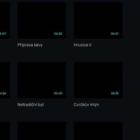
5:07
06:32
06:21
Příprava kávy
Hrusice II.
6:56
05:09
05:15
Netradiční byt
Cvrčkův mlýn