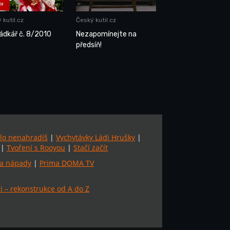
 kutil.cz
Český kutil.cz
ádkář č. 8/2010
Nezapomínejte na
předsíň!
lo nenahradíš
|
Vychytávky Ládi Hrušky
|
|
Tvoření s Rooyou
|
Stačí začít
a nápady
|
Prima DOMA TV
 – rekonstrukce od A do Z