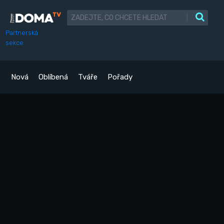
|
Partnerská
sekce
Nová
Oblíbená
Tváře
Pořady