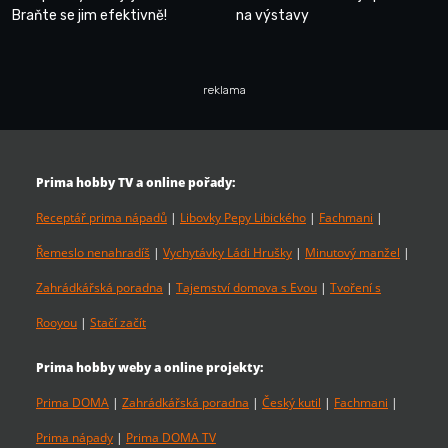
Braňte se jim efektivně!
na výstavy
reklama
Prima hobby TV a online pořady:
Receptář prima nápadů
|
Libovky Pepy Libického
|
Fachmani
|
Řemeslo nenahradíš
|
Vychytávky Ládi Hrušky
|
Minutový manžel
|
Zahrádkářská poradna
|
Tajemství domova s Evou
|
Tvoření s
Rooyou
|
Stačí začít
Prima hobby weby a online projekty:
Prima DOMA
|
Zahrádkářská poradna
|
Český kutil
|
Fachmani
|
Prima nápady
|
Prima DOMA TV