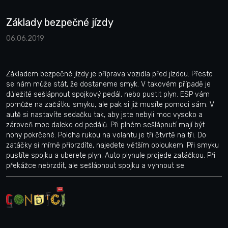
Základy bezpečné jízdy
06.06.2019
Základem bezpečné jízdy je příprava vozidla před jízdou. Přesto
se nám může stát, že dostaneme smyk. V takovém případě je
důležité sešlápnout spojkový pedál, nebo pustit plyn. ESP vám
pomůže na začátku smyku, ale pak si již musíte pomoci sám. V
autě si nastavíte sedačku tak, aby jste nebyli moc vysoko a
zároveň moc daleko od pedálů. Při plném sešlápnutí mají být
nohy pokrčené. Poloha rukou na volantu je tři čtvrtě na tři. Do
zatáčky si mírně přibrzdíte, najedete větším obloukem. Při smyku
pustíte spojku a uberete plyn. Auto plynule projede zatáčkou. Při
překážce nebrzdit, ale sešlápnout spojku a vyhnout se.