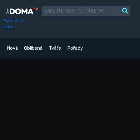
|
Partnerská
sekce
Nová
Oblíbená
Tváře
Pořady