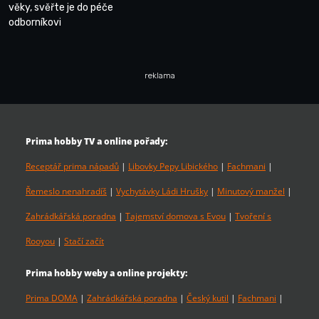
věky, svěřte je do péče
odborníkovi
reklama
Prima hobby TV a online pořady:
Receptář prima nápadů
|
Libovky Pepy Libického
|
Fachmani
|
Řemeslo nenahradíš
|
Vychytávky Ládi Hrušky
|
Minutový manžel
|
Zahrádkářská poradna
|
Tajemství domova s Evou
|
Tvoření s
Rooyou
|
Stačí začít
Prima hobby weby a online projekty:
Prima DOMA
|
Zahrádkářská poradna
|
Český kutil
|
Fachmani
|