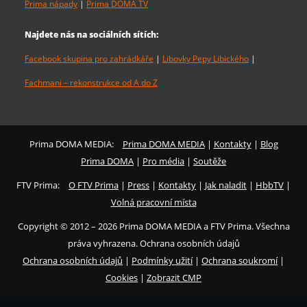
Prima nápady
|
Prima DOMA TV
Najdete nás na sociálních sítích:
Facebook skupina pro zahrádkáře
|
Libovky Pepy Libického
|
Fachmani – rekonstrukce od A do Z
Prima DOMA MEDIA:
Prima DOMA MEDIA
|
Kontakty
|
Blog
Prima DOMA
|
Pro média
|
Soutěže
FTV Prima:
O FTV Prima
|
Press
|
Kontakty
|
Jak naladit
|
HbbTV
|
Volná pracovní místa
Copyright © 2012 – 2026 Prima DOMA MEDIA a FTV Prima. Všechna
práva vyhrazena. Ochrana osobních údajů
Ochrana osobních údajů
|
Podmínky užití
|
Ochrana soukromí
|
Cookies
|
Zobrazit CMP