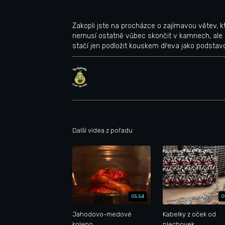
Zakopli jste na procházce o zajímavou větev, k
nemusí ostatně vůbec skončit v kamnech, ale m
stačí jen podložit kouskem dřeva jako podstav
Další videa z pořadu
05:54
0
Jahodovo-medové
Kabelky z oček od
koleno
plechovek