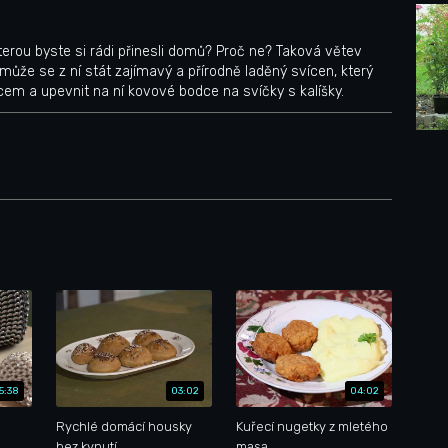
terou byste si rádi přinesli domů? Proč ne? Taková větev
ůže se z ní stát zajímavý a přírodně laděný svícen, který
cem a upevnit na ní kovové bodce na svíčky s kalíšky.
5:38
03:02
04:02
Rychlé domácí housky
Kuřecí nugetky z mletého
bez kynutí
masa