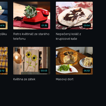
4:16
01:35
03:54
ošíku
Retro květináč ze starého
Nepečený koláč z
telefonu
krupicové kaše
2:12
03:03
05:53
Květina ze zátek
Masový dort