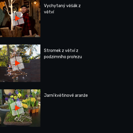
Vychytaný věšák z
větví
Stromek z větví z
podzimního prořezu
Jarní květinové aranže