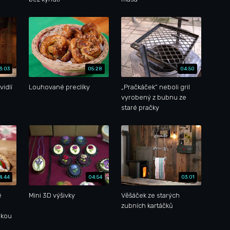
3:03
05:28
04:50
vidlí
Louhované preclíky
„Pračkáček“ neboli gril
vyrobený z bubnu ze
staré pračky
4:44
04:54
03:01
é
Mini 3D výšivky
Věšáček ze starých
zubních kartáčků
nkou