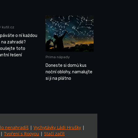
 kutil.cz
páváte o ní každou
li na zahradě?
oušejte toto
antní řešení
Prima nápady
Doneste si domů kus
noční oblohy, namalujte
si ji na plátno
lo nenahradíš
|
Vychytávky Ládi Hrušky
|
|
Tvoření s Rooyou
|
Stačí začít