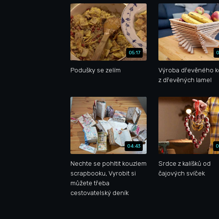
05:17
0
Podušky se zelím
Výroba dřevěného k
z dřevěných lamel
04:43
0
Nechte se pohltit kouzlem
Srdce z kalíšků od
scrapbooku, Vyrobit si
čajových svíček
můžete třeba
cestovatelský deník