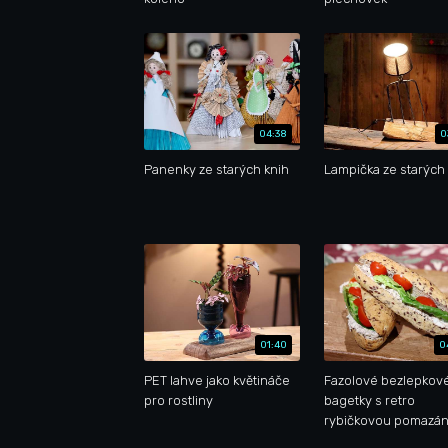
04:38
0
Panenky ze starých knih
Lampička ze starých 
01:40
0
PET lahve jako květináče
Fazolové bezlepkov
pro rostliny
bagetky s retro
rybičkovou pomazá