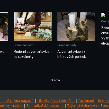
Český
Zako
chví
Vyzk
eleg
Prima nápady
Prima nápady
ako
Moderní adventní svícen
Adventní svícen z
se sukulenty
březových polínek
reklama
ceptář prima nápadů
|
Libovky Pepy Libického
|
Fachmani
|
Řemes
utový manžel
|
Zahrádkářská poradna
|
Tajemství domova s Evou