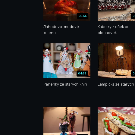
05:54
0
Jahodovo-medové
Kabelky z oček od
koleno
plechovek
04:38
0
Panenky ze starých knih
Lampička ze starých 