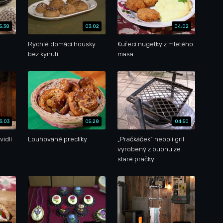
5:38
03:02
04:02
Rychlé domácí housky
Kuřecí nugetky z mletého
bez kynutí
masa
3:03
05:28
04:50
vidlí
Louhované preclíky
„Pračkáček“ neboli gril
vyrobený z bubnu ze
staré pračky