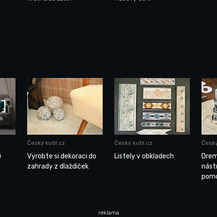
Český kutil.cz
Český kutil.cz
Český
é
Vyrobte si dekoraci do
Listely v obkladech
Drem
zahrady z dlaždiček
nástr
pomo
reklama