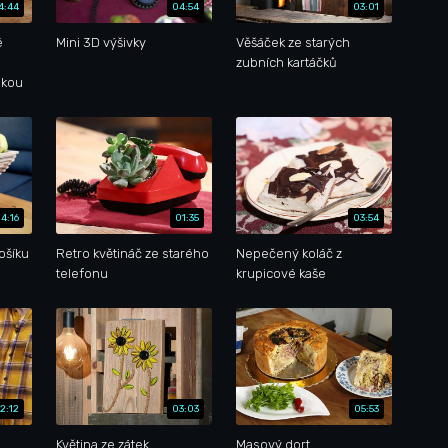
4:44
04:54
03:01
é
Mini 3D výšivky
Věšáček ze starých
zubních kartáčků
nkou
4:16
01:35
03:54
ošíku
Retro květináč ze starého
Nepečený koláč z
telefonu
krupicové kaše
2:12
03:03
05:53
Květina ze zátek
Masový dort