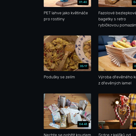
01:40
0
PET lahve jako květináče
Fazolové bezlepkov
pro rostliny
bagetky s retro
rybičkovou pomazá
05:17
0
Podušky se zelím
Výroba dřevěného k
z dřevěných lamel
04:43
0
Nechte se pohltit kouzlem
Srdce z kalíšků od