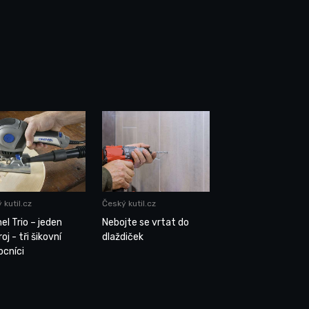
 kutil.cz
Český kutil.cz
el Trio – jeden
Nebojte se vrtat do
oj - tři šikovní
dlaždiček
cníci