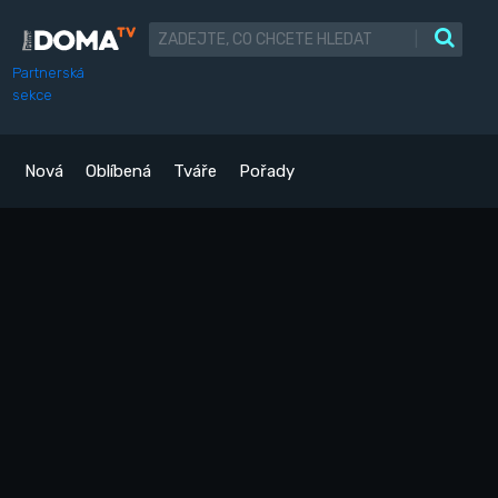
|
Partnerská
sekce
Nová
Oblíbená
Tváře
Pořady