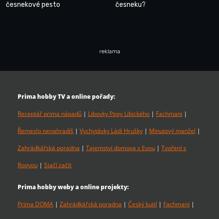
česnekové pesto
česneku?
reklama
Prima hobby TV a online pořady:
Receptář prima nápadů
|
Libovky Pepy Libického
|
Fachmani
|
Řemeslo nenahradíš
|
Vychytávky Ládi Hrušky
|
Minutový manžel
|
Zahrádkářská poradna
|
Tajemství domova s Evou
|
Tvoření s
Rooyou
|
Stačí začít
Prima hobby weby a online projekty:
Prima DOMA
|
Zahrádkářská poradna
|
Český kutil
|
Fachmani
|