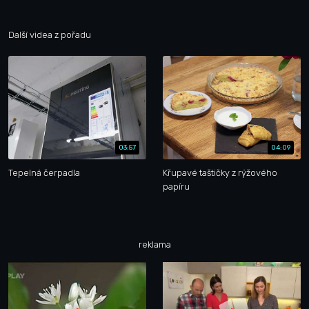
Další videa z pořadu
03:57
04:09
Tepelná čerpadla
Křupavé taštičky z rýžového
papíru
reklama