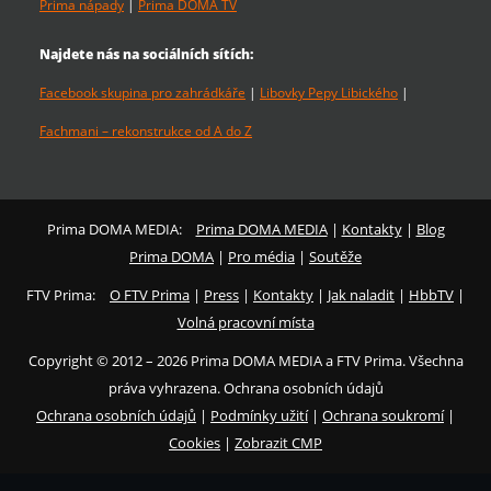
Prima nápady
|
Prima DOMA TV
Najdete nás na sociálních sítích:
Facebook skupina pro zahrádkáře
|
Libovky Pepy Libického
|
Fachmani – rekonstrukce od A do Z
Prima DOMA MEDIA:
Prima DOMA MEDIA
|
Kontakty
|
Blog
Prima DOMA
|
Pro média
|
Soutěže
FTV Prima:
O FTV Prima
|
Press
|
Kontakty
|
Jak naladit
|
HbbTV
|
Volná pracovní místa
Copyright © 2012 – 2026 Prima DOMA MEDIA a FTV Prima. Všechna
práva vyhrazena. Ochrana osobních údajů
Ochrana osobních údajů
|
Podmínky užití
|
Ochrana soukromí
|
Cookies
|
Zobrazit CMP